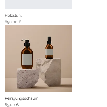
Holzstuhl
Preis
690,00 €
Reinigungsschaum
Preis
85,00 €