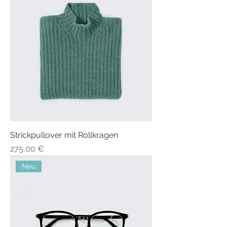
Strickpullover mit Rollkragen
Preis
275,00 €
Neu