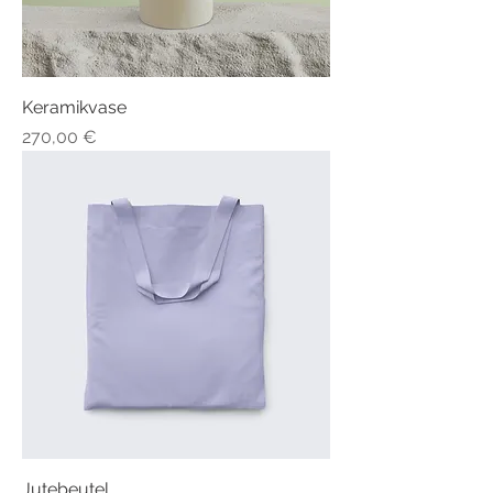
Keramikvase
Preis
270,00 €
Jutebeutel