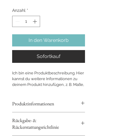
Anzahl
*
In den Warenkorb
Sofortkauf
Ich bin eine Produktbeschreibung. Hier 
kannst du weitere Informationen zu 
deinem Produkt hinzufügen, z. B. Maße, 
Material, Pflege- und 
Reinigungshinweise.
Produktinformationen
Hier kannst du weitere 
Rückgabe- &
Informationen zu deinem Produkt 
Rückerstattungsrichtlinie
hinzufügen, z. B. 
Maße, Material, 
Pflege- und Reinigungshinweise
. 