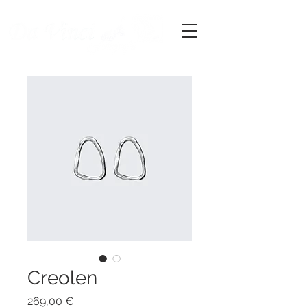
Creolen
Preis
269,00 €