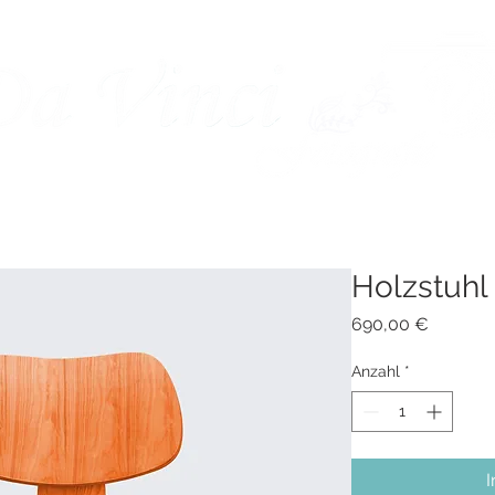
ÜBER MICH
INFOS
KUNDENALBEN
Holzstuhl
Preis
690,00 €
Anzahl
*