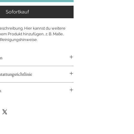
Sofortkauf
eschreibung. Hier kannst du weitere 
em Produkt hinzufügen, z. B. Maße, 
d Reinigungshinweise.
en
ere Informationen zu deinem Produkt 
attungsrichtlinie
e, Material, Pflege- und 
e
. Erwähne ebenfalls besondere 
en mitteilen, wie sie vorgehen 
hen Mehrwert das Produkt deinen 
n
t ihrem Kauf nicht zufrieden sind.
ere Information zu deinen 
ückgaben & Umtausch
 der 
Verpackung
 und den 
Kosten
erte Handhabung
ung stärken
ionen zu deinen 
chtlinie für Rückgabe und Umtausch 
gibst du Kunden Sicherheit und 