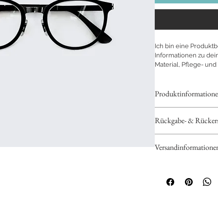
Ich bin eine Produktb
Informationen zu dein
Material, Pflege- un
Produktinformation
Hier kannst du weit
Rückgabe- & Rückerst
hinzufügen, z. B. 
Maß
Reinigungshinweis
Hier kannst du Kund
Merkmale und welc
Versandinformatione
können, wenn sie mi
Kunden bietet.
Hier kannst du weit
Einfache R
Versandmethoden
,
Unkomplizi
geben.
Kundenbind
Mit klaren Informat
Mit einer klaren Ri
Versandrichtlinien
 